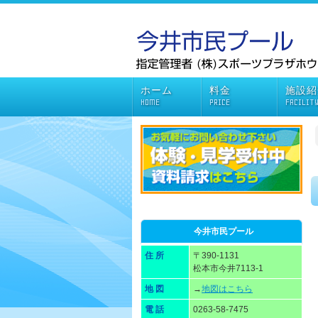
ホーム
料金
施設紹
HOME
PRICE
FACILIT
今井市民プール
住 所
〒390-1131
松本市今井7113-1
地 図
→
地図はこちら
電 話
0263-58-7475