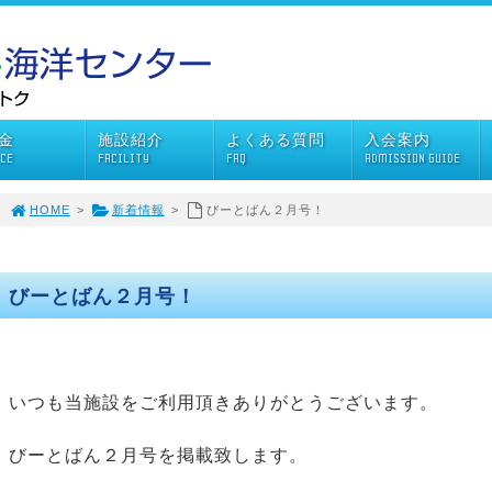
金
施設紹介
よくある質問
入会案内
ICE
FACILITY
FAQ
ADMISSION GUIDE
HOME
>
新着情報
>
びーとばん２月号！
びーとばん２月号！
いつも当施設をご利用頂きありがとうございます。
びーとばん２月号を掲載致します。