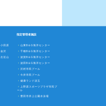
指定管理者施設
ク小田原
山東B＆G海洋センター
ク金沢
千種B＆G海洋センター
ク左近山
波賀B＆G海洋センター
波田B＆G海洋センター
沢村市民プール
今井市民プール
健康ランド須玉
上野原スポーツプラザ市民プ
ール
豊田市井上公園水泳場