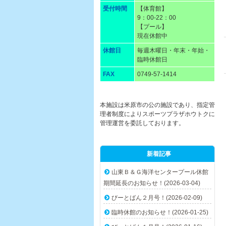
受付時間
【体育館】
9：00-22：00
【プール】
現在休館中
休館日
毎週木曜日・年末・年始・
臨時休館日
FAX
0749-57-1414
本施設は米原市の公の施設であり、指定管
理者制度によりスポーツプラザホウトクに
管理運営を委託しております。
新着記事
山東Ｂ＆Ｇ海洋センタープール休館
期間延長のお知らせ！(2026-03-04)
びーとばん２月号！(2026-02-09)
臨時休館のお知らせ！(2026-01-25)