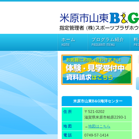
ホーム
プログラム紹介
料
HOME
PROGRAM MENU
PR
米原市山東B&G海洋センター
住 所
〒521-0202
滋賀県米原市柏原2293-1
地 図
→
地図はこちら
電 話
0749-57-1414