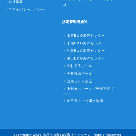
会社概要
山
プライバシーポリシー
指定管理者施設
山東B＆G海洋センター
千種B＆G海洋センター
波賀B＆G海洋センター
波田B＆G海洋センター
沢村市民プール
今井市民プール
健康ランド須玉
上野原スポーツプラザ市民プ
ール
豊田市井上公園水泳場
Copyright© 2026 米原市山東B&G海洋センター All Rights Reserved.