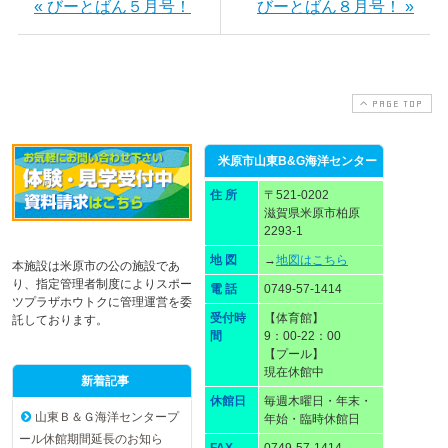
« びーとばん５月号！
びーとばん８月号！ »
PAGE TOP
米原市山東B&G海洋センター
住 所
〒521-0202
滋賀県米原市柏原
2293-1
地 図
→
地図はこちら
本施設は米原市の公の施設であ
り、指定管理者制度によりスポー
電 話
0749-57-1414
ツプラザホウトクに管理運営を委
受付時
【体育館】
託しております。
間
9：00-22：00
【プール】
現在休館中
新着記事
休館日
毎週木曜日・年末・
山東Ｂ＆Ｇ海洋センタープ
年始・臨時休館日
ール休館期間延長のお知ら