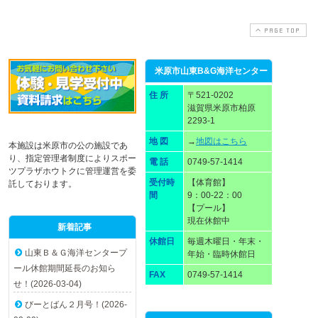
PAGE TOP
米原市山東B&G海洋センター
住 所
〒521-0202
滋賀県米原市柏原
2293-1
地 図
→
地図はこちら
本施設は米原市の公の施設であ
り、指定管理者制度によりスポー
電 話
0749-57-1414
ツプラザホウトクに管理運営を委
受付時
【体育館】
託しております。
間
9：00-22：00
【プール】
現在休館中
新着記事
休館日
毎週木曜日・年末・
山東Ｂ＆Ｇ海洋センタープ
年始・臨時休館日
ール休館期間延長のお知ら
FAX
0749-57-1414
せ！(2026-03-04)
びーとばん２月号！(2026-