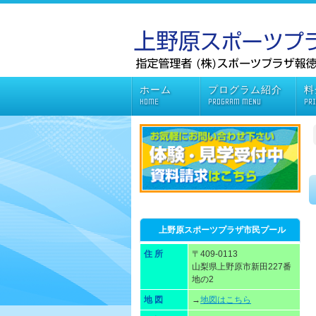
ホーム
プログラム紹介
料
HOME
PROGRAM MENU
PR
上野原スポーツプラザ市民プール
住 所
〒409-0113
山梨県上野原市新田227番
地の2
地 図
→
地図はこちら