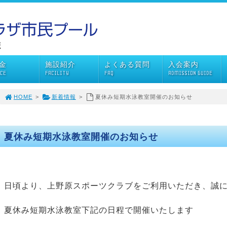
金
施設紹介
よくある質問
入会案内
ICE
FACILITY
FAQ
ADMISSION GUIDE
HOME
>
新着情報
>
夏休み短期水泳教室開催のお知らせ
夏休み短期水泳教室開催のお知らせ
日頃より、上野原スポーツクラブをご利用いただき、誠
夏休み短期水泳教室下記の日程で開催いたします