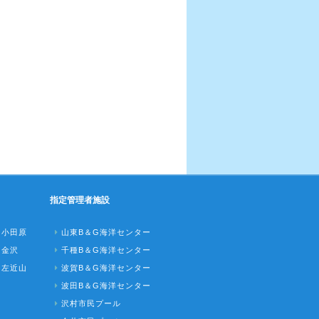
指定管理者施設
ク小田原
山東B＆G海洋センター
ク金沢
千種B＆G海洋センター
ク左近山
波賀B＆G海洋センター
波田B＆G海洋センター
沢村市民プール