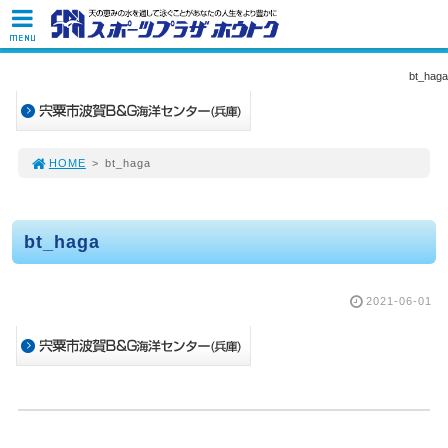
MENU
bt_haga
HOME
>
bt_haga
bt_haga
2021-06-01