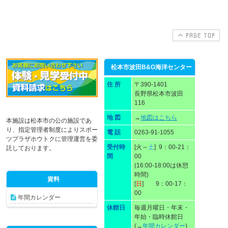
PAGE TOP
松本市波田B&G海洋センター
住 所
〒390-1401
長野県松本市波田
116
地 図
→
地図はこちら
本施設は松本市の公の施設であ
り、指定管理者制度によりスポー
電 話
0263-91-1055
ツプラザホウトクに管理運営を委
受付時
[火～
土
] 9：00-21：
託しております。
間
00
(16:00-18:00は休憩
時間)
資料
[
日
] 9：00-17：
00
年間カレンダー
休館日
毎週月曜日・年末・
年始・臨時休館日
(→
年間カレンダー
)