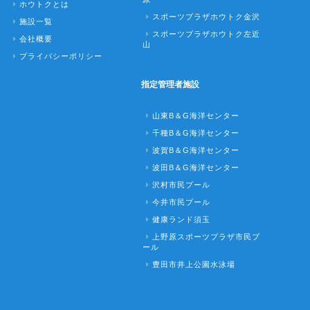
ホウトクとは
スポーツプラザホウトク金沢
施設一覧
スポーツプラザホウトク左近
会社概要
山
プライバシーポリシー
指定管理者施設
山東B＆G海洋センター
千種B＆G海洋センター
波賀B＆G海洋センター
波田B＆G海洋センター
沢村市民プール
今井市民プール
健康ランド須玉
上野原スポーツプラザ市民プ
ール
豊田市井上公園水泳場