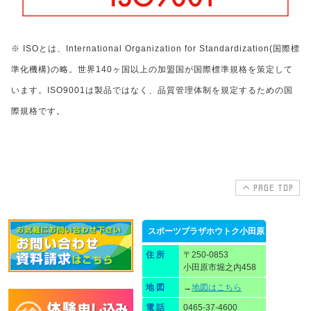
※ ISOとは、International Organization for Standardization(国際標
準化機構)の略。世界140ヶ国以上の加盟国が国際標準規格を策定して
います。ISO9001は製品ではなく、品質管理体制を規定するための国
際規格です。
PAGE TOP
スポーツプラザホウトク小田原
住 所
〒250-0853
小田原市堀之内458
地 図
→
地図はこちら
電 話
0465-37-4600