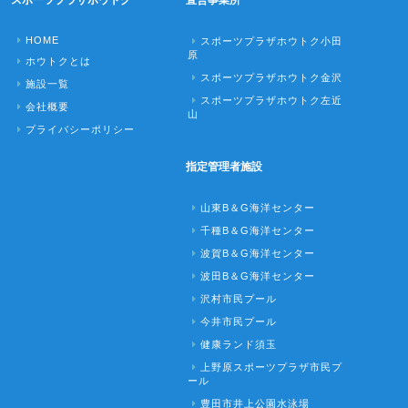
スポーツプラザホウトク
直営事業所
HOME
スポーツプラザホウトク小田
原
ホウトクとは
スポーツプラザホウトク金沢
施設一覧
スポーツプラザホウトク左近
会社概要
山
プライバシーポリシー
指定管理者施設
山東B＆G海洋センター
千種B＆G海洋センター
波賀B＆G海洋センター
波田B＆G海洋センター
沢村市民プール
今井市民プール
健康ランド須玉
上野原スポーツプラザ市民プ
ール
豊田市井上公園水泳場