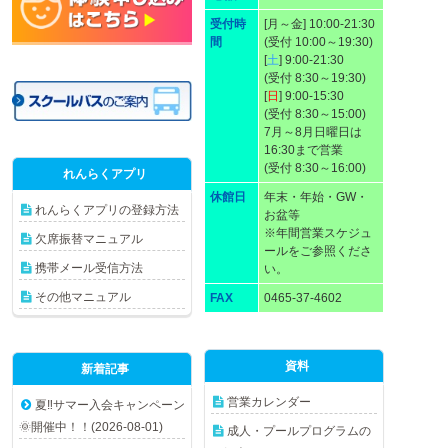
受付時
[月～金] 10:00-21:30
間
(受付 10:00～19:30)
[
土
] 9:00-21:30
(受付 8:30～19:30)
[
日
] 9:00-15:30
(受付 8:30～15:00)
7月～8月日曜日は
16:30まで営業
(受付 8:30～16:00)
れんらくアプリ
休館日
年末・年始・GW・
れんらくアプリの登録方法
お盆等
※年間営業スケジュ
欠席振替マニュアル
ールをご参照くださ
携帯メール受信方法
い。
その他マニュアル
FAX
0465-37-4602
資料
新着記事
営業カレンダー
夏‼️サマー入会キャンペーン
🌞開催中！！(2026-08-01)
成人・プールプログラムの