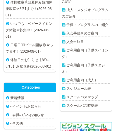
ご紹介
体操教室🤸🏻夏休み短期体
操教室🌞8/31まで！(2026-08-
成人・スタジオプログラム
01)
のご紹介
いつでも！ベビースイミン
子供・プログラムのご紹介
グ体験👶募集中！(2026-08-
入会手続きのご案内
01)
入会申込書
日曜日🏊🏻プール開放😊やっ
ご利用案内（子供スイミン
てます！(2026-08-01)
グ）
休館日のお知らせ【8/9～
ご利用案内（子供スタジ
8/15】お盆休み(2026-08-01)
オ）
ご利用案内（成人）
Categories
スケジュール表
スクールバスマップ
新着情報
スクールバス時刻表
- イベント/お知らせ
- 会員の方へお知らせ
- その他