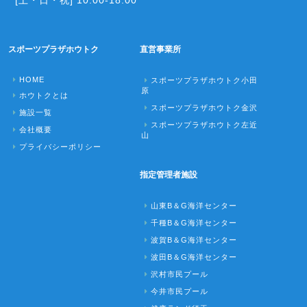
[土・日・祝] 10:00-18:00
スポーツプラザホウトク
直営事業所
HOME
スポーツプラザホウトク小田
原
ホウトクとは
スポーツプラザホウトク金沢
施設一覧
スポーツプラザホウトク左近
会社概要
山
プライバシーポリシー
指定管理者施設
山東B＆G海洋センター
千種B＆G海洋センター
波賀B＆G海洋センター
波田B＆G海洋センター
沢村市民プール
今井市民プール