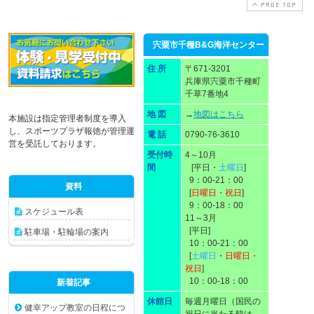
PAGE TOP
宍粟市千種B&G海洋センター
住 所
〒671-3201
兵庫県宍粟市千種町
千草7番地4
地 図
→
地図はこちら
本施設は指定管理者制度を導入
し、スポーツプラザ報徳が管理運
電 話
0790-76-3610
営を受託しております。
受付時
4～10月
間
[平日・
土曜日
]
9：00-21：00
資料
[
日曜日・祝日
]
9：00-18：00
スケジュール表
11～3月
[平日]
駐車場・駐輪場の案内
10：00-21：00
[
土曜日
・
日曜日・
祝日
]
10：00-18：00
新着記事
休館日
毎週月曜日（国民の
健幸アップ教室の日程につ