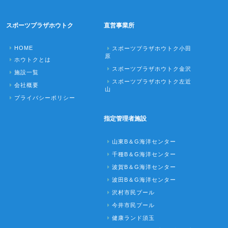
スポーツプラザホウトク
直営事業所
HOME
スポーツプラザホウトク小田
原
ホウトクとは
スポーツプラザホウトク金沢
施設一覧
スポーツプラザホウトク左近
会社概要
山
プライバシーポリシー
指定管理者施設
山東B＆G海洋センター
千種B＆G海洋センター
波賀B＆G海洋センター
波田B＆G海洋センター
沢村市民プール
今井市民プール
健康ランド須玉