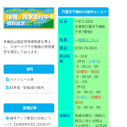
宍粟市千種B&G海洋センター
住 所
〒671-3201
兵庫県宍粟市千種町
千草7番地4
地 図
→
地図はこちら
本施設は指定管理者制度を導入
し、スポーツプラザ報徳が管理運
電 話
0790-76-3610
営を受託しております。
受付時
4～10月
間
[平日・
土曜日
]
9：00-21：00
資料
[
日曜日・祝日
]
9：00-18：00
スケジュール表
11～3月
[平日]
駐車場・駐輪場の案内
10：00-21：00
[
土曜日
・
日曜日・
祝日
]
10：00-18：00
新着記事
休館日
毎週月曜日（国民の
健幸アップ教室の日程につ
祝日に当たる時は、
いて【令和8年8月】(2026-07-
その翌日）、12月29