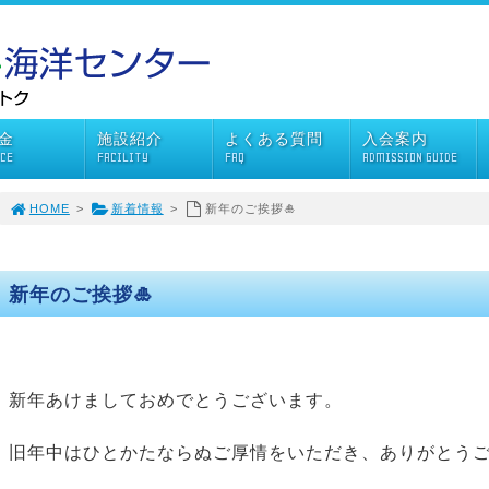
金
施設紹介
よくある質問
入会案内
ICE
FACILITY
FAQ
ADMISSION GUIDE
HOME
>
新着情報
>
新年のご挨拶🎍
新年のご挨拶🎍
新年あけましておめでとうございます。
旧年中はひとかたならぬご厚情をいただき、ありがとう