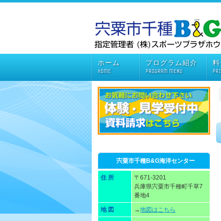
ホーム
プログラム紹介
料
HOME
PROGRAM MENU
PR
宍粟市千種B&G海洋センター
住 所
〒671-3201
兵庫県宍粟市千種町千草7
番地4
地 図
→
地図はこちら