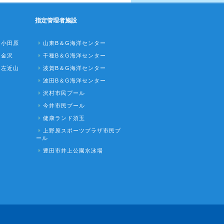
指定管理者施設
ク小田原
山東B＆G海洋センター
ク金沢
千種B＆G海洋センター
ク左近山
波賀B＆G海洋センター
波田B＆G海洋センター
沢村市民プール
今井市民プール
健康ランド須玉
上野原スポーツプラザ市民プ
ール
豊田市井上公園水泳場