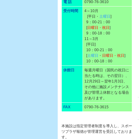
電 話
0790-76-3610
受付時間
4～10月
[平日・
土曜日
]
9：00-21：00
[
日曜日・祝日
]
9：00-18：00
11～3月
[平日]
10：00-21：00
[
土曜日
・
日曜日・祝日
]
10：00-18：00
休館日
毎週月曜日（国民の祝日に
当たる時は、その翌日）、
12月29日～翌年1月3日、
その他に施設メンテナンス
及び管理上休館となる場合
があります。
FAX
0790-76-3615
本施設は指定管理者制度を導入し、スポー
ツプラザ報徳が管理運営を受託しておりま
す。