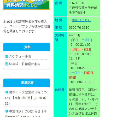
住 所
〒671-3201
兵庫県宍粟市千種町
千草7番地4
地 図
→
地図はこちら
本施設は指定管理者制度を導入
し、スポーツプラザ報徳が管理運
電 話
0790-76-3610
営を受託しております。
受付時
4～10月
間
[平日・
土曜日
]
9：00-21：00
資料
[
日曜日・祝日
]
9：00-18：00
スケジュール表
11～3月
[平日]
駐車場・駐輪場の案内
10：00-21：00
[
土曜日
・
日曜日・
祝日
]
10：00-18：00
新着記事
休館日
毎週月曜日（国民の
健幸アップ教室の日程につ
祝日に当たる時は、
いて【令和8年8月】(2026-07-
その翌日）、12月29
31)
日～翌年1月3日、そ
の他に施設メンテナ
教室休講日のお知らせ【令
ンス及び管理上休館