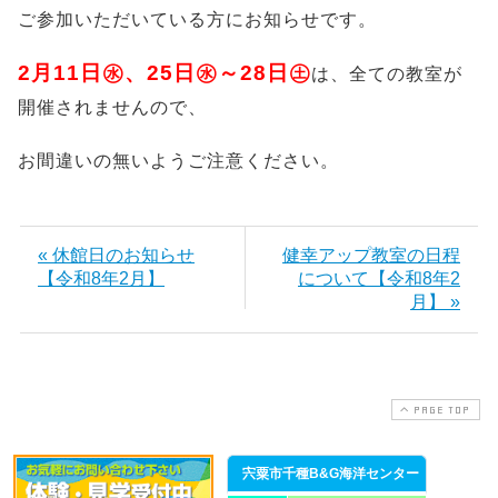
ご参加いただいている方にお知らせです。
2月11日㊌、25日㊌～28日㊏
は、全ての教室が
開催されませんので、
お間違いの無いようご注意ください。
« 休館日のお知らせ
健幸アップ教室の日程
【令和8年2月】
について【令和8年2
月】 »
PAGE TOP
宍粟市千種B&G海洋センター