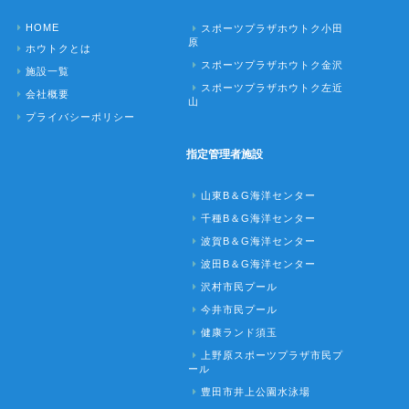
HOME
スポーツプラザホウトク小田
原
ホウトクとは
スポーツプラザホウトク金沢
施設一覧
スポーツプラザホウトク左近
会社概要
山
プライバシーポリシー
指定管理者施設
山東B＆G海洋センター
千種B＆G海洋センター
波賀B＆G海洋センター
波田B＆G海洋センター
沢村市民プール
今井市民プール
健康ランド須玉
上野原スポーツプラザ市民プ
ール
豊田市井上公園水泳場