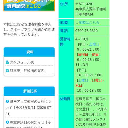
住 所
〒671-3201
兵庫県宍粟市千種町
千草7番地4
地 図
→
地図はこちら
本施設は指定管理者制度を導入
し、スポーツプラザ報徳が管理運
電 話
0790-76-3610
営を受託しております。
受付時
4～10月
間
[平日・
土曜日
]
9：00-21：00
資料
[
日曜日・祝日
]
9：00-18：00
スケジュール表
11～3月
[平日]
駐車場・駐輪場の案内
10：00-21：00
[
土曜日
・
日曜日・
祝日
]
10：00-18：00
新着記事
休館日
毎週月曜日（国民の
健幸アップ教室の日程につ
祝日に当たる時は、
いて【令和8年8月】(2026-07-
その翌日）、12月29
31)
日～翌年1月3日、そ
の他に施設メンテナ
教室休講日のお知らせ【令
ンス及び管理上休館