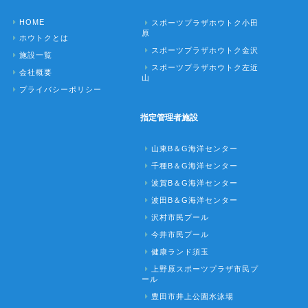
HOME
スポーツプラザホウトク小田
原
ホウトクとは
スポーツプラザホウトク金沢
施設一覧
スポーツプラザホウトク左近
会社概要
山
プライバシーポリシー
指定管理者施設
山東B＆G海洋センター
千種B＆G海洋センター
波賀B＆G海洋センター
波田B＆G海洋センター
沢村市民プール
今井市民プール
健康ランド須玉
上野原スポーツプラザ市民プ
ール
豊田市井上公園水泳場