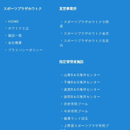
スポーツプラザホウトク
直営事業所
HOME
スポーツプラザホウトク小田
原
ホウトクとは
スポーツプラザホウトク金沢
施設一覧
スポーツプラザホウトク左近
会社概要
山
プライバシーポリシー
指定管理者施設
山東B＆G海洋センター
千種B＆G海洋センター
波賀B＆G海洋センター
波田B＆G海洋センター
沢村市民プール
今井市民プール
健康ランド須玉
上野原スポーツプラザ市民プ