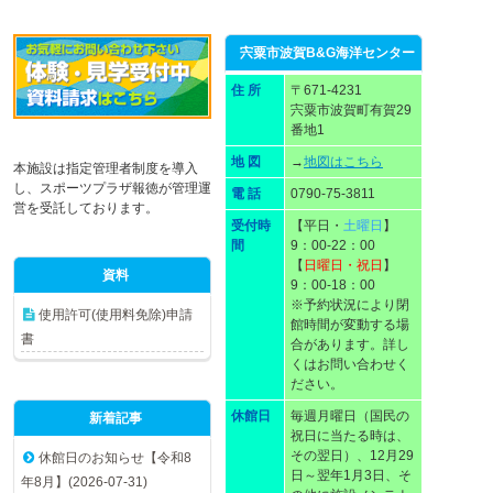
宍粟市波賀B&G海洋センター
住 所
〒671-4231
宍粟市波賀町有賀29
番地1
地 図
→
地図はこちら
本施設は指定管理者制度を導入
し、スポーツプラザ報徳が管理運
電 話
0790-75-3811
営を受託しております。
受付時
【平日・
土曜日
】
間
9：00-22：00
【
日曜日・祝日
】
資料
9：00-18：00
※予約状況により閉
使用許可(使用料免除)申請
館時間が変動する場
書
合があります。詳し
くはお問い合わせく
ださい。
休館日
毎週月曜日（国民の
新着記事
祝日に当たる時は、
その翌日）、12月29
休館日のお知らせ【令和8
日～翌年1月3日、そ
年8月】(2026-07-31)