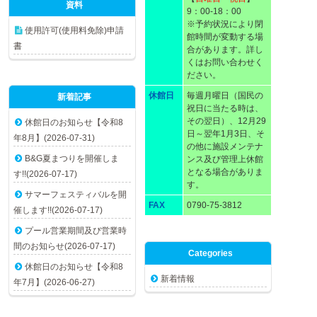
資料
9：00-18：00
※予約状況により閉
使用許可(使用料免除)申請
館時間が変動する場
書
合があります。詳し
くはお問い合わせく
ださい。
休館日
毎週月曜日（国民の
新着記事
祝日に当たる時は、
その翌日）、12月29
休館日のお知らせ【令和8
日～翌年1月3日、そ
年8月】(2026-07-31)
の他に施設メンテナ
B&G夏まつりを開催しま
ンス及び管理上休館
となる場合がありま
す!!(2026-07-17)
す。
サマーフェスティバルを開
FAX
0790-75-3812
催します!!(2026-07-17)
プール営業期間及び営業時
間のお知らせ(2026-07-17)
Categories
休館日のお知らせ【令和8
新着情報
年7月】(2026-06-27)