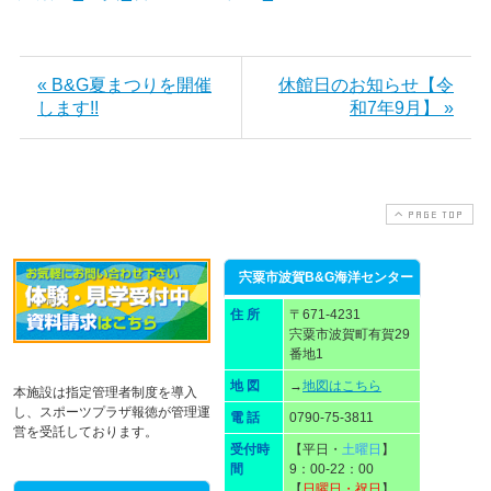
« B&G夏まつりを開催
休館日のお知らせ【令
します!!
和7年9月】 »
PAGE TOP
宍粟市波賀B&G海洋センター
住 所
〒671-4231
宍粟市波賀町有賀29
番地1
地 図
→
地図はこちら
本施設は指定管理者制度を導入
し、スポーツプラザ報徳が管理運
電 話
0790-75-3811
営を受託しております。
受付時
【平日・
土曜日
】
間
9：00-22：00
【
日曜日・祝日
】