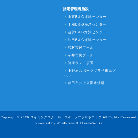
指定管理者施設
山東B＆G海洋センター
千種B＆G海洋センター
波賀B＆G海洋センター
波田B＆G海洋センター
沢村市民プール
今井市民プール
健康ランド須玉
上野原スポーツプラザ市民プ
ール
豊田市井上公園水泳場
Copyright© 2026 スイミングスクール スポーツプラザホウトク All Rights Reserved.
Powered by WordPress & 1FrameWorks