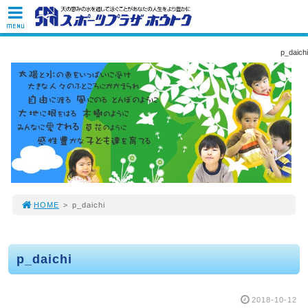
MENU
p_daichi
HOME
>
p_daichi
p_daichi
2018-10-12