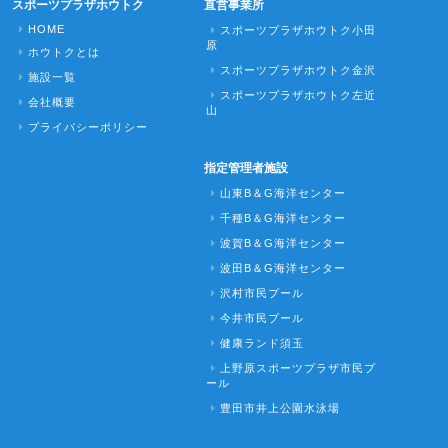
スポーツプラザホウトク
直営事業所
HOME
スポーツプラザホウトク小田
原
ホウトクとは
スポーツプラザホウトク金沢
施設一覧
スポーツプラザホウトク左近
会社概要
山
プライバシーポリシー
指定管理者施設
山東B＆G海洋センター
千種B＆G海洋センター
波賀B＆G海洋センター
波田B＆G海洋センター
沢村市民プール
今井市民プール
健康ランド須玉
上野原スポーツプラザ市民プ
ール
豊田市井上公園水泳場