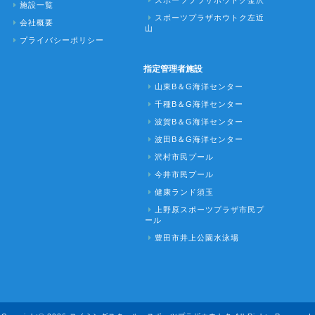
施設一覧
スポーツプラザホウトク左近
会社概要
山
プライバシーポリシー
指定管理者施設
山東B＆G海洋センター
千種B＆G海洋センター
波賀B＆G海洋センター
波田B＆G海洋センター
沢村市民プール
今井市民プール
健康ランド須玉
上野原スポーツプラザ市民プ
ール
豊田市井上公園水泳場