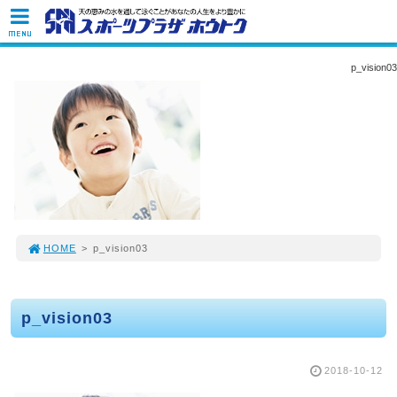
MENU
p_vision03
HOME
>
p_vision03
p_vision03
2018-10-12