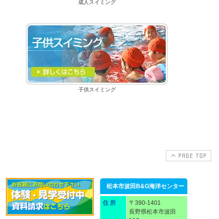
成人スイミング
子供スイミング
PAGE TOP
松本市波田B&G海洋センター
住 所
〒390-1401
長野県松本市波田