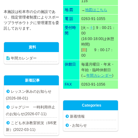
116
地 図
→
地図はこちら
本施設は松本市の公の施設であ
り、指定管理者制度によりスポー
電 話
0263-91-1055
ツプラザホウトクに管理運営を委
受付時
[火～
土
] 9：00-21：
託しております。
間
00
(16:00-18:00は休憩
時間)
資料
[
日
] 9：00-17：
00
年間カレンダー
休館日
毎週月曜日・年末・
年始・臨時休館日
(→
年間カレンダー
)
新着記事
FAX
0263-91-1056
レッスン休みのお知らせ
(2026-08-01)
Categories
ジャグジー 一時利用停止
のお知らせ(2026-07-11)
新着情報
こども水泳教室状況（8/6更
- お知らせ
新）(2022-03-11)