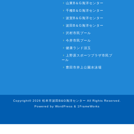
山東B＆G海洋センター
千種B＆G海洋センター
波賀B＆G海洋センター
波田B＆G海洋センター
沢村市民プール
今井市民プール
健康ランド須玉
上野原スポーツプラザ市民プ
ール
豊田市井上公園水泳場
Copyright© 2026 松本市波田B&G海洋センター All Rights Reserved.
Powered by WordPress & 1FrameWorks