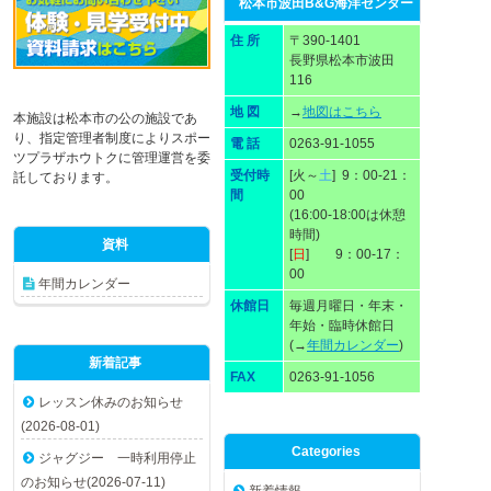
松本市波田B&G海洋センター
住 所
〒390-1401
長野県松本市波田
116
地 図
→
地図はこちら
本施設は松本市の公の施設であ
り、指定管理者制度によりスポー
電 話
0263-91-1055
ツプラザホウトクに管理運営を委
受付時
[火～
土
] 9：00-21：
託しております。
間
00
(16:00-18:00は休憩
時間)
資料
[
日
] 9：00-17：
00
年間カレンダー
休館日
毎週月曜日・年末・
年始・臨時休館日
(→
年間カレンダー
)
新着記事
FAX
0263-91-1056
レッスン休みのお知らせ
(2026-08-01)
Categories
ジャグジー 一時利用停止
のお知らせ(2026-07-11)