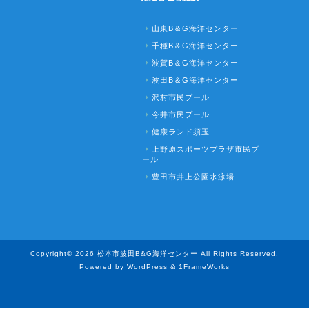
山東B＆G海洋センター
千種B＆G海洋センター
波賀B＆G海洋センター
波田B＆G海洋センター
沢村市民プール
今井市民プール
健康ランド須玉
上野原スポーツプラザ市民プ
ール
豊田市井上公園水泳場
Copyright© 2026 松本市波田B&G海洋センター All Rights Reserved.
Powered by WordPress & 1FrameWorks