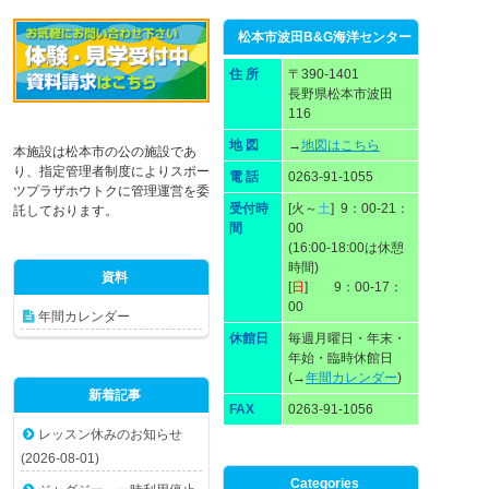
松本市波田B&G海洋センター
住 所
〒390-1401
長野県松本市波田
116
地 図
→
地図はこちら
本施設は松本市の公の施設であ
り、指定管理者制度によりスポー
電 話
0263-91-1055
ツプラザホウトクに管理運営を委
受付時
[火～
土
] 9：00-21：
託しております。
間
00
(16:00-18:00は休憩
時間)
資料
[
日
] 9：00-17：
00
年間カレンダー
休館日
毎週月曜日・年末・
年始・臨時休館日
(→
年間カレンダー
)
新着記事
FAX
0263-91-1056
レッスン休みのお知らせ
(2026-08-01)
Categories