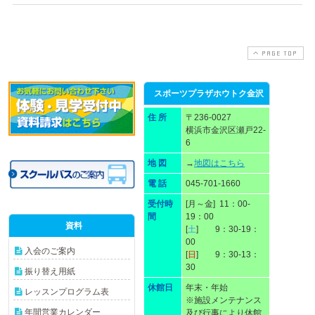
PAGE TOP
スポーツプラザホウトク金沢
住 所
〒236-0027
横浜市金沢区瀬戸22-
6
地 図
→
地図はこちら
電 話
045-701-1660
受付時
[月～金] 11：00-
間
19：00
資料
[
土
] 9：30-19：
00
入会のご案内
[
日
] 9：30-13：
30
振り替え用紙
休館日
年末・年始
レッスンプログラム表
※施設メンテナンス
年間営業カレンダー
及び行事により休館