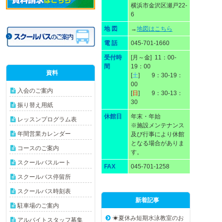
横浜市金沢区瀬戸22-
6
地 図
→
地図はこちら
電 話
045-701-1660
受付時
[月～金] 11：00-
間
19：00
資料
[
土
] 9：30-19：
00
入会のご案内
[
日
] 9：30-13：
30
振り替え用紙
休館日
年末・年始
レッスンプログラム表
※施設メンテナンス
年間営業カレンダー
及び行事により休館
となる場合がありま
コースのご案内
す。
スクールバスルート
FAX
045-701-1258
スクールバス停留所
スクールバス時刻表
新着記事
駐車場のご案内
☀夏休み短期水泳教室のお
アルバイトスタッフ募集