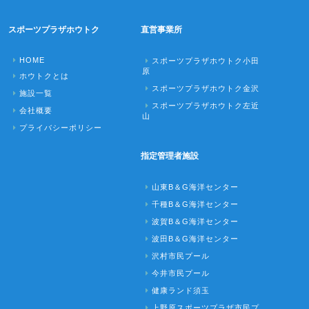
スポーツプラザホウトク
直営事業所
HOME
スポーツプラザホウトク小田
原
ホウトクとは
スポーツプラザホウトク金沢
施設一覧
スポーツプラザホウトク左近
会社概要
山
プライバシーポリシー
指定管理者施設
山東B＆G海洋センター
千種B＆G海洋センター
波賀B＆G海洋センター
波田B＆G海洋センター
沢村市民プール
今井市民プール
健康ランド須玉
上野原スポーツプラザ市民プ