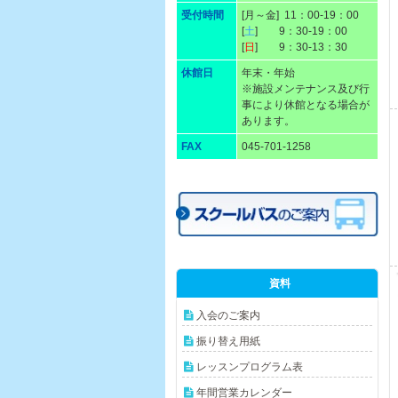
受付時間
[月～金] 11：00-19：00
[
土
] 9：30-19：00
[
日
] 9：30-13：30
休館日
年末・年始
※施設メンテナンス及び行
事により休館となる場合が
あります。
FAX
045-701-1258
資料
入会のご案内
振り替え用紙
レッスンプログラム表
年間営業カレンダー