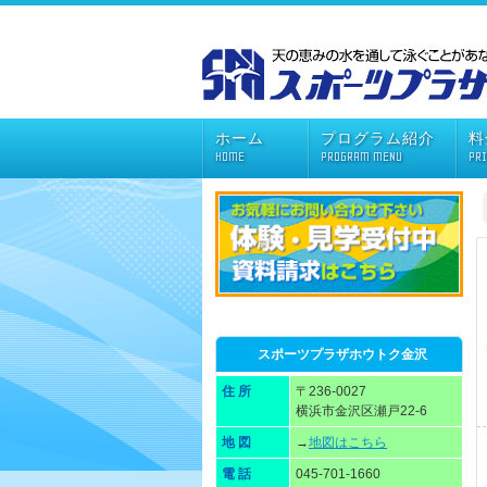
ホーム
プログラム紹介
料
HOME
PROGRAM MENU
PR
スポーツプラザホウトク金沢
住 所
〒236-0027
横浜市金沢区瀬戸22-6
地 図
→
地図はこちら
電 話
045-701-1660