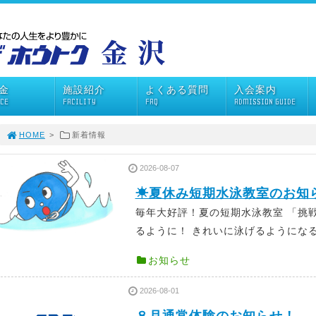
金
施設紹介
よくある質問
入会案内
ICE
FACILITY
FAQ
ADMISSION GUIDE
HOME
>
新着情報
2026-08-07
☀夏休み短期水泳教室のお知ら
毎年大好評！夏の短期水泳教室 「挑
るように！ きれいに泳げるようになる！
お知らせ
2026-08-01