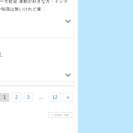
ー大歓迎 運動が好きな方・インス
知識は無いけれど健...
！
1
2
3
…
12
»
PAGE TOP