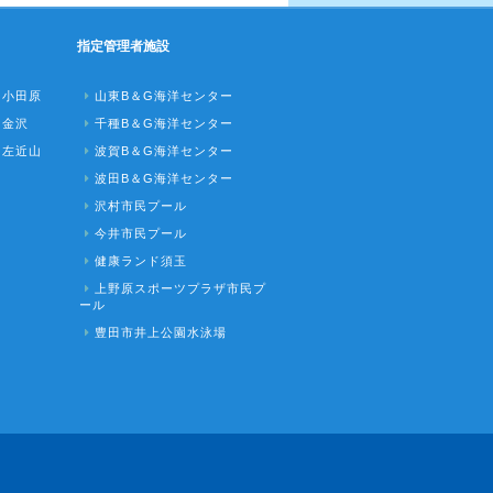
指定管理者施設
ク小田原
山東B＆G海洋センター
ク金沢
千種B＆G海洋センター
ク左近山
波賀B＆G海洋センター
波田B＆G海洋センター
沢村市民プール
今井市民プール
健康ランド須玉
上野原スポーツプラザ市民プ
ール
豊田市井上公園水泳場