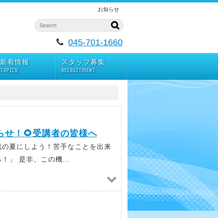
お知らせ
045-701-1660
新着情報
スタッフ募集
TOPICS
RECRUITMENT
せ！🌻受講者の皆様へ
戦の夏にしよう！苦手なことを出来
」 是非、この機...