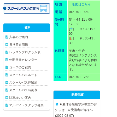
地 図
→
地図はこちら
電 話
045-701-1660
受付時
[月～金] 11：00-
間
19：00
資料
[
土
] 9：30-19：
00
入会のご案内
[
日
] 9：30-13：
30
振り替え用紙
休館日
年末・年始
レッスンプログラム表
※施設メンテナンス
年間営業カレンダー
及び行事により休館
となる場合がありま
コースのご案内
す。
スクールバスルート
FAX
045-701-1258
スクールバス停留所
スクールバス時刻表
新着記事
駐車場のご案内
☀夏休み短期水泳教室のお
アルバイトスタッフ募集
知らせ！🌻受講者の皆様へ
(2026-08-07)