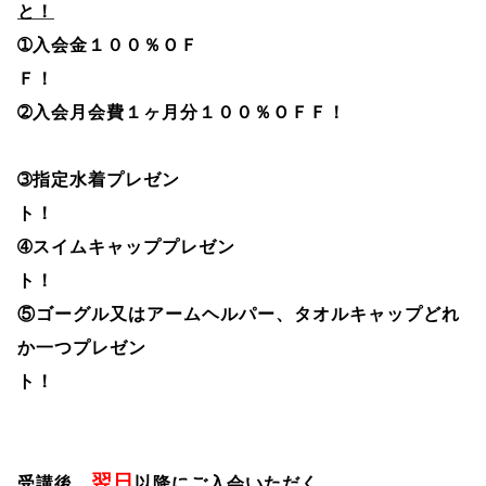
と！
➀入会金１００％ＯＦ
Ｆ
➁
入会月会費１ヶ月分１００％ＯＦＦ！
➂
指定水着プレゼン
ト
➃
スイムキャッププレゼン
ト
⑤ゴーグル又はアームヘルパー、タオルキャップどれ
か一つプレゼン
ト！
翌日
受講後、
以降にご入会いただく