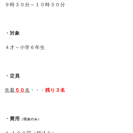
９時３０分～１０時３０分
・対象
４才～小学６年生
・定員
先着
５０
名
・・・
残り３名
・費用
（現金のみ）