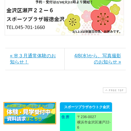
« 🌸３月通常体験のお
4/8(水)から、写真撮影
知らせ！
のお知らせ »
PAGE TOP
スポーツプラザホウトク金沢
住 所
〒236-0027
横浜市金沢区瀬戸22-
6