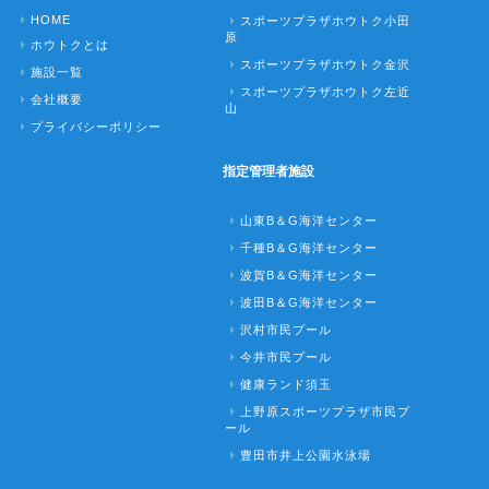
HOME
スポーツプラザホウトク小田
原
ホウトクとは
スポーツプラザホウトク金沢
施設一覧
スポーツプラザホウトク左近
会社概要
山
プライバシーポリシー
指定管理者施設
山東B＆G海洋センター
千種B＆G海洋センター
波賀B＆G海洋センター
波田B＆G海洋センター
沢村市民プール
今井市民プール
健康ランド須玉
上野原スポーツプラザ市民プ
ール
豊田市井上公園水泳場