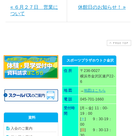
« ６月２７日 営業に
休館日のお知らせ！ »
ついて
PAGE TOP
スポーツプラザホウトク金沢
住 所
〒236-0027
横浜市金沢区瀬戸22-
6
地 図
→
地図はこちら
電 話
045-701-1660
受付時
[月～金] 11：00-
間
19：00
資料
[
土
] 9：30-19：
00
入会のご案内
[
日
] 9：30-13：
30