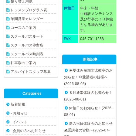
振り替え用紙
休館日
年末・年始
レッスンプログラム表
※施設メンテナンス
年間営業カレンダー
及び行事により休館
となる場合がありま
コースのご案内
す。
スクールバスルート
FAX
045-701-1258
スクールバス停留所
スクールバス時刻表
新着記事
駐車場のご案内
☀夏休み短期水泳教室のお
アルバイトスタッフ募集
知らせ！🌻受講者の皆様へ
(2026-08-05)
８月通常体験のお知らせ！
Categories
(2026-08-01)
新着情報
休館日のお知らせ！(2026-
- お知らせ
08-01)
- イベント
夏の祝日体験会のお知らせ
🌊受講者の皆様へ(2026-07-
- 会員の方へお知らせ