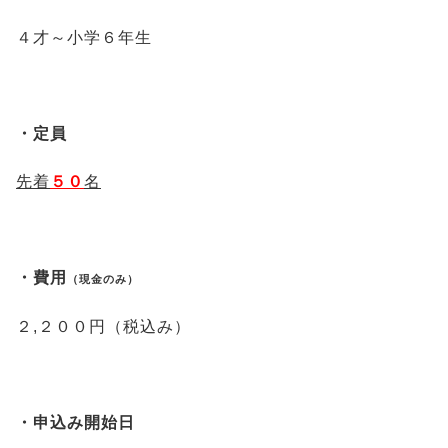
４才～小学６年生
・定員
先着
５０
名
・費用
（現金のみ）
２,２００円（税込み）
・申込み開始日