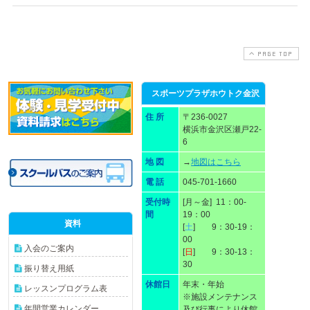
PAGE TOP
スポーツプラザホウトク金沢
住 所
〒236-0027
横浜市金沢区瀬戸22-
6
地 図
→
地図はこちら
電 話
045-701-1660
受付時
[月～金] 11：00-
間
19：00
資料
[
土
] 9：30-19：
00
入会のご案内
[
日
] 9：30-13：
30
振り替え用紙
休館日
年末・年始
レッスンプログラム表
※施設メンテナンス
年間営業カレンダー
及び行事により休館