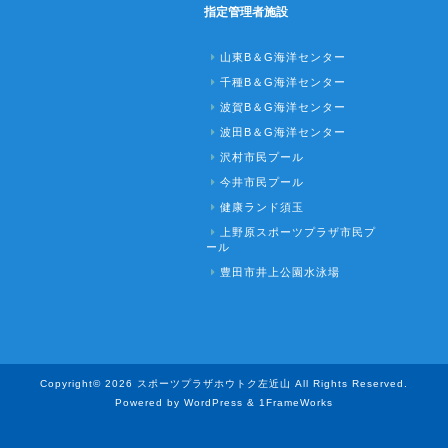
指定管理者施設
山東B＆G海洋センター
千種B＆G海洋センター
波賀B＆G海洋センター
波田B＆G海洋センター
沢村市民プール
今井市民プール
健康ランド須玉
上野原スポーツプラザ市民プ
ール
豊田市井上公園水泳場
Copyright© 2026 スポーツプラザホウトク左近山 All Rights Reserved.
Powered by WordPress & 1FrameWorks