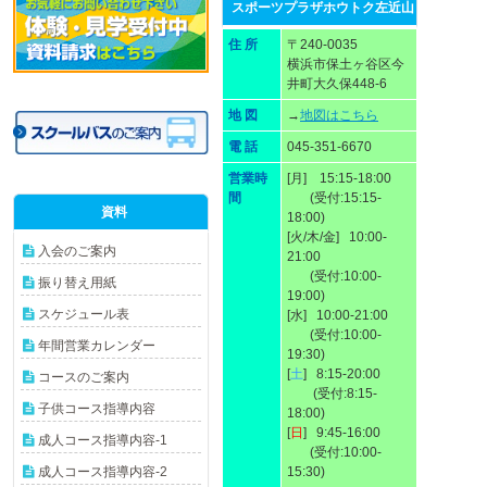
スポーツプラザホウトク左近山
住 所
〒240-0035
横浜市保土ヶ谷区今
井町大久保448-6
地 図
→
地図はこちら
電 話
045-351-6670
営業時
[月] 15:15-18:00
間
(受付:15:15-
資料
18:00)
[火/木/金] 10:00-
入会のご案内
21:00
(受付:10:00-
振り替え用紙
19:00)
スケジュール表
[水] 10:00-21:00
(受付:10:00-
年間営業カレンダー
19:30)
[
土
] 8:15-20:00
コースのご案内
(受付:8:15-
子供コース指導内容
18:00)
[
日
] 9:45-16:00
成人コース指導内容-1
(受付:10:00-
成人コース指導内容-2
15:30)