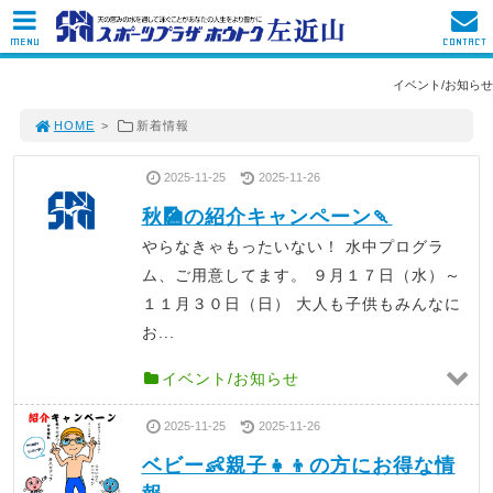
MENU
CONTACT
イベント/お知らせ
HOME
>
新着情報
2025-11-25
2025-11-26
秋🎑の紹介キャンペーン🍡
やらなきゃもったいない！ 水中プログラ
ム、ご用意してます。 ９月１７日（水）～
１１月３０日（日） 大人も子供もみんなに
お...
イベント/お知らせ
2025-11-25
2025-11-26
ベビー👶親子👧👦の方にお得な情