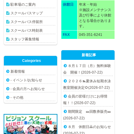
駐車場のご案内
休館日
年末・年始
※施設メンテナンス
スクールバスマップ
及び行事により休館
となる場合がありま
スクールバス停留所
す。
スクールバス時刻表
FAX
045-351-6241
スタッフ募集情報
新着記事
Categories
８月１７日（月）無料体験
新着情報
会 開催！(2026-07-22)
- イベント/お知らせ
２０２６🏊夏休み短期水泳
教室開催決定🌻(2026-07-22)
- 会員の方へお知らせ
会員の皆様だけにお得情
- その他
報！！(2026-07-22)
期間限定 🎫回数券販売🎫
(2026-07-22)
８月 休館日🙇のお知らせ
(2026-07-22)