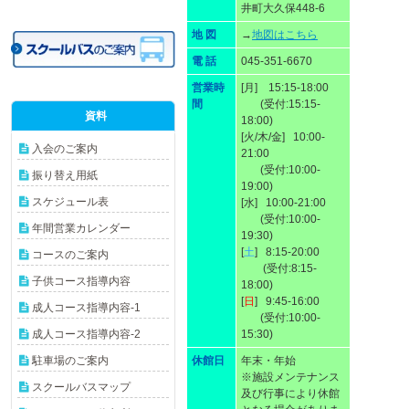
井町大久保448-6
地 図
→
地図はこちら
電 話
045-351-6670
営業時
[月] 15:15-18:00
間
(受付:15:15-
資料
18:00)
[火/木/金] 10:00-
入会のご案内
21:00
(受付:10:00-
振り替え用紙
19:00)
スケジュール表
[水] 10:00-21:00
(受付:10:00-
年間営業カレンダー
19:30)
[
土
] 8:15-20:00
コースのご案内
(受付:8:15-
子供コース指導内容
18:00)
[
日
] 9:45-16:00
成人コース指導内容-1
(受付:10:00-
成人コース指導内容-2
15:30)
駐車場のご案内
休館日
年末・年始
※施設メンテナンス
スクールバスマップ
及び行事により休館