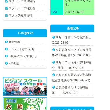
となる場合がありま
スクールバス停留所
す。
スクールバス時刻表
FAX
045-351-6241
スタッフ募集情報
新着記事
Categories
８月 休館日🙇のお知らせ
新着情報
(2026-08-09)
- イベント/お知らせ
会報誌📚びーとばん８月号
📚Web版配信！(2026-08-08)
- 会員の方へお知らせ
８月１７日（月）無料体験
- その他
会 開催！(2026-07-22)
２０２６🏊夏休み短期水泳
教室開催決定🌻(2026-07-22)
会員の皆様だけにお得情
報！！(2026-07-22)