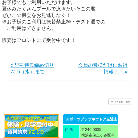
お子様でもご利用いただけます。

夏休みたくさんプールで泳ぎたいそこの君！

ぜひこの機会をお見逃しなく！

※お子様のご利用は振替禁止枠・テスト週での

　ご利用はできません。

販売はフロントにて受付中です！
« 早割特典締め切り
会員の皆様だけにお得
7/15（水）まで
情報！！ »
PAGE TOP
スポーツプラザホウトク左近山
住 所
〒240-0035
横浜市保土ヶ谷区今