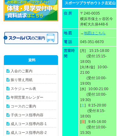
スポーツプラザホウトク左近山
住 所
〒240-0035
横浜市保土ヶ谷区今
井町大久保448-6
地 図
→
地図はこちら
電 話
045-351-6670
営業時
[月] 15:15-18:00
間
(受付:15:15-
資料
18:00)
[火/木/金] 10:00-
入会のご案内
21:00
(受付:10:00-
振り替え用紙
19:00)
スケジュール表
[水] 10:00-21:00
(受付:10:00-
年間営業カレンダー
19:30)
[
土
] 8:15-20:00
コースのご案内
(受付:8:15-
子供コース指導内容
18:00)
[
日
] 9:45-16:00
成人コース指導内容-1
(受付:10:00-
成人コース指導内容-2
15:30)