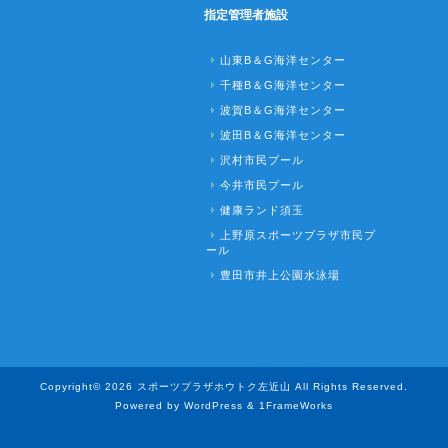
指定管理者施設
山東B＆G海洋センター
千種B＆G海洋センター
波賀B＆G海洋センター
波田B＆G海洋センター
沢村市民プール
今井市民プール
健康ランド須玉
上野原スポーツプラザ市民プ
ール
豊田市井上公園水泳場
Copyright© 2026 スポーツプラザホウトク左近山 All Rights Reserved.
Powered by WordPress & 1FrameWorks