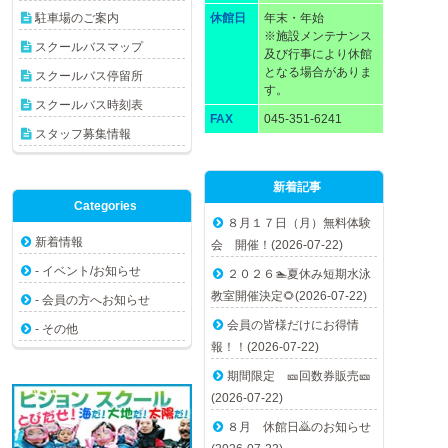
駐車場のご案内
休館日
年末・年始
※施設メンテナンス
スクールバスマップ
及び行事により休館
となる場合がありま
スクールバス停留所
す。
スクールバス時刻表
FAX
045-351-6241
スタッフ募集情報
新着記事
Categories
８月１７日（月）無料体験
新着情報
会 開催！(2026-07-22)
- イベント/お知らせ
２０２６🏊夏休み短期水泳
教室開催決定🌻(2026-07-22)
- 会員の方へお知らせ
会員の皆様だけにお得情
- その他
報！！(2026-07-22)
期間限定 🎫回数券販売🎫
(2026-07-22)
８月 休館日🙇のお知らせ