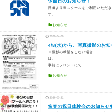
休館日のお知らせ！
日頃より当スクールをご利用いただき
す。 年間スケ
お知らせ
2026-04-06
4/8(水)から、写真撮影のお
※撮影の希望をしない場合
事前にフロントにて...
お知らせ
2026-03-21
🌸春の祝日体験会のお知らせ