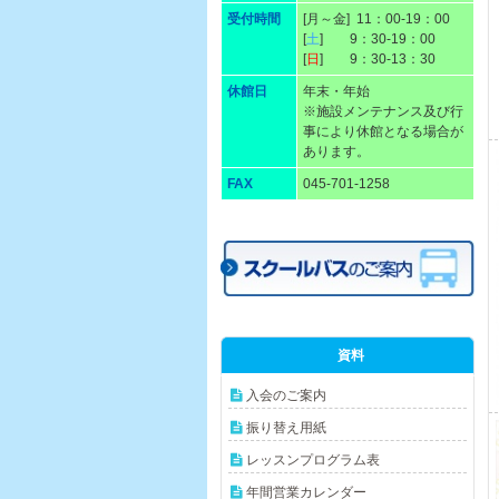
受付時間
[月～金] 11：00-19：00
[
土
] 9：30-19：00
[
日
] 9：30-13：30
休館日
年末・年始
※施設メンテナンス及び行
事により休館となる場合が
あります。
FAX
045-701-1258
資料
入会のご案内
振り替え用紙
レッスンプログラム表
年間営業カレンダー