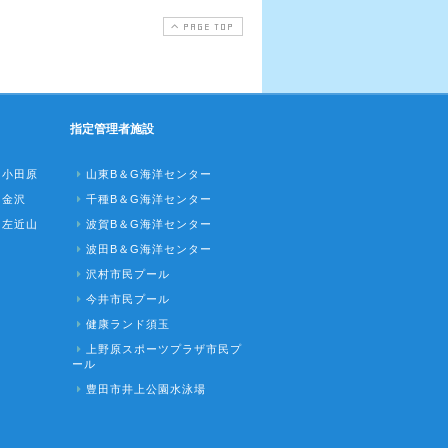
PAGE TOP
指定管理者施設
ク小田原
山東B＆G海洋センター
ク金沢
千種B＆G海洋センター
ク左近山
波賀B＆G海洋センター
波田B＆G海洋センター
沢村市民プール
今井市民プール
健康ランド須玉
上野原スポーツプラザ市民プ
ール
豊田市井上公園水泳場