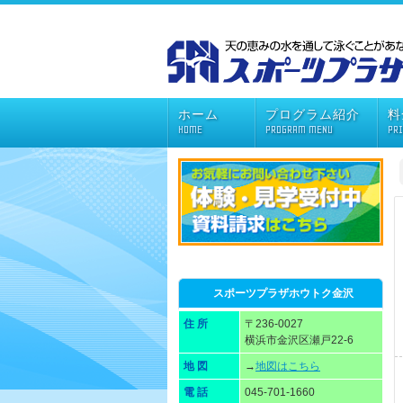
ホーム
プログラム紹介
料
HOME
PROGRAM MENU
PR
スポーツプラザホウトク金沢
住 所
〒236-0027
横浜市金沢区瀬戸22-6
地 図
→
地図はこちら
電 話
045-701-1660