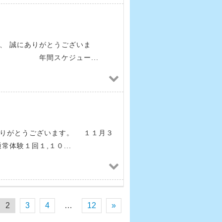
、 誠にありがとうございま
ジュー...
ありがとうございます。 １１月３
体験１回１,１０...
2
3
4
…
12
»