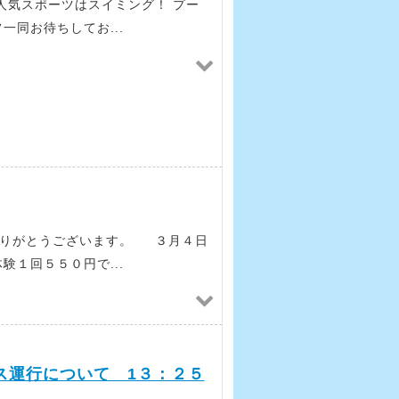
人気スポーツはスイミング！ プー
一同お待ちしてお...
ありがとうございます。 ３月４日
験１回５５０円で...
ス運行について 1３：２５