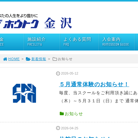
金
施設紹介
よくある質問
入会案内
ICE
FACILITY
FAQ
ADMISSION GUIDE
HOME
>
新着情報
>
お知らせ
2026-05-12
５月通常体験のお知らせ！
毎度、当スクールをご利用頂き誠に
（木）～５月３１日（日）まで 通常体
お知らせ
2026-04-25