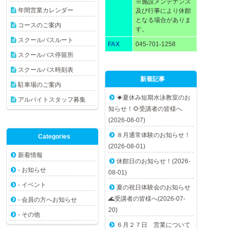
※施設メンテナンス
年間営業カレンダー
及び行事により休館
となる場合がありま
コースのご案内
す。
スクールバスルート
FAX
045-701-1258
スクールバス停留所
スクールバス時刻表
新着記事
駐車場のご案内
☀夏休み短期水泳教室のお
アルバイトスタッフ募集
知らせ！🌻受講者の皆様へ
(2026-08-07)
８月通常体験のお知らせ！
Categories
(2026-08-01)
新着情報
休館日のお知らせ！(2026-
- お知らせ
08-01)
- イベント
夏の祝日体験会のお知らせ
🌊受講者の皆様へ(2026-07-
- 会員の方へお知らせ
20)
- その他
６月２７日 営業について