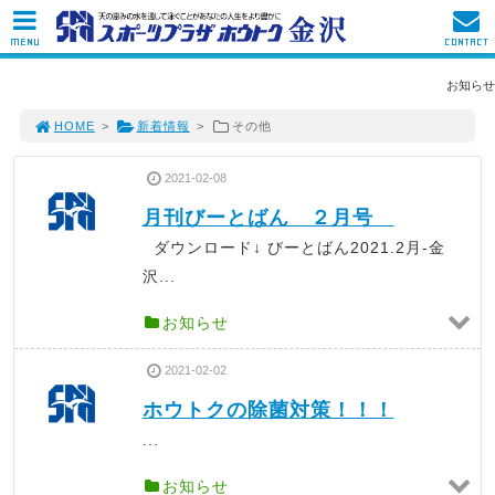
MENU
CONTACT
お知らせ
HOME
>
新着情報
>
その他
2021-02-08
月刊びーとばん ２月号
ダウンロード↓ びーとばん2021.2月-金
沢...
お知らせ
2021-02-02
ホウトクの除菌対策！！！
...
お知らせ