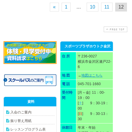
«
1
…
10
11
12
PAGE TOP
スポーツプラザホウトク金沢
住 所
〒236-0027
横浜市金沢区瀬戸22-
6
地 図
→
地図はこちら
電 話
045-701-1660
受付時
[月～金] 11：00-
間
19：00
資料
[
土
] 9：30-19：
00
入会のご案内
[
日
] 9：30-13：
30
振り替え用紙
休館日
年末・年始
レッスンプログラム表