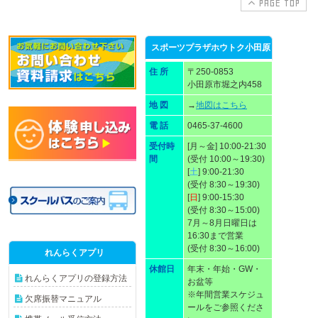
PAGE TOP
スポーツプラザホウトク小田原
住 所
〒250-0853
小田原市堀之内458
地 図
→
地図はこちら
電 話
0465-37-4600
受付時
[月～金] 10:00-21:30
間
(受付 10:00～19:30)
[
土
] 9:00-21:30
(受付 8:30～19:30)
[
日
] 9:00-15:30
(受付 8:30～15:00)
7月～8月日曜日は
16:30まで営業
(受付 8:30～16:00)
れんらくアプリ
休館日
年末・年始・GW・
れんらくアプリの登録方法
お盆等
※年間営業スケジュ
欠席振替マニュアル
ールをご参照くださ