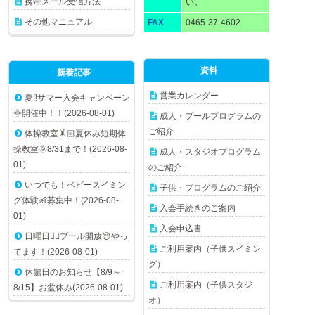
携帯メール受信方法
い。
その他マニュアル
FAX
0465-37-4602
資料
新着記事
営業カレンダー
夏‼️サマー入会キャンペーン
🌞開催中！！(2026-08-01)
成人・プールプログラムの
ご紹介
体操教室🤸🏻夏休み短期体
操教室🌞8/31まで！(2026-08-
成人・スタジオプログラム
01)
のご紹介
いつでも！ベビースイミン
子供・プログラムのご紹介
グ体験👶募集中！(2026-08-
入会手続きのご案内
01)
入会申込書
日曜日🏊🏻プール開放😊やっ
ご利用案内（子供スイミン
てます！(2026-08-01)
グ）
休館日のお知らせ【8/9～
ご利用案内（子供スタジ
8/15】お盆休み(2026-08-01)
オ）