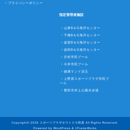
プライバシーポリシー
指定管理者施設
山東B＆G海洋センター
千種B＆G海洋センター
波賀B＆G海洋センター
波田B＆G海洋センター
沢村市民プール
今井市民プール
健康ランド須玉
上野原スポーツプラザ市民プ
ール
豊田市井上公園水泳場
Copyright© 2026 スポーツプラザホウトク小田原 All Rights Reserved.
Powered by WordPress & 1FrameWorks