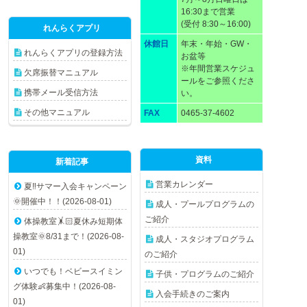
16:30まで営業
(受付 8:30～16:00)
れんらくアプリ
休館日
年末・年始・GW・
れんらくアプリの登録方法
お盆等
※年間営業スケジュ
欠席振替マニュアル
ールをご参照くださ
携帯メール受信方法
い。
その他マニュアル
FAX
0465-37-4602
資料
新着記事
営業カレンダー
夏‼️サマー入会キャンペーン
🌞開催中！！(2026-08-01)
成人・プールプログラムの
ご紹介
体操教室🤸🏻夏休み短期体
操教室🌞8/31まで！(2026-08-
成人・スタジオプログラム
01)
のご紹介
いつでも！ベビースイミン
子供・プログラムのご紹介
グ体験👶募集中！(2026-08-
入会手続きのご案内
01)