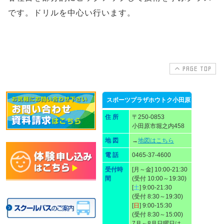
です。ドリルを中心い行います。
PAGE TOP
スポーツプラザホウトク小田原
住 所
〒250-0853
小田原市堀之内458
地 図
→
地図はこちら
電 話
0465-37-4600
受付時
[月～金] 10:00-21:30
間
(受付 10:00～19:30)
[
土
] 9:00-21:30
(受付 8:30～19:30)
[
日
] 9:00-15:30
(受付 8:30～15:00)
7月～8月日曜日は