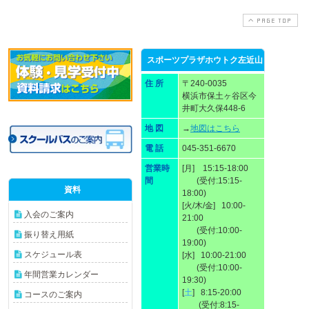
PAGE TOP
スポーツプラザホウトク左近山
住 所
〒240-0035
横浜市保土ヶ谷区今
井町大久保448-6
地 図
→
地図はこちら
電 話
045-351-6670
営業時
[月] 15:15-18:00
間
(受付:15:15-
資料
18:00)
[火/木/金] 10:00-
入会のご案内
21:00
(受付:10:00-
振り替え用紙
19:00)
スケジュール表
[水] 10:00-21:00
(受付:10:00-
年間営業カレンダー
19:30)
[
土
] 8:15-20:00
コースのご案内
(受付:8:15-