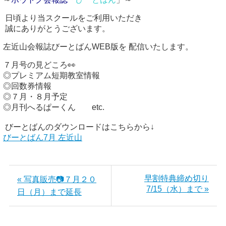
 日頃より当スクールをご利用いただき
 誠にありがとうございます。 
左近山会報誌びーとばんWEB版を 配信いたします。
７
月号の見どころ👀 
◎７月・８月予定

◎月刊へるぱーくん　　etc.

びーとばん7月 左近山
早割特典締め切り
« 写真販売📷７月２０
7/15（水）まで »
日（月）まで延長