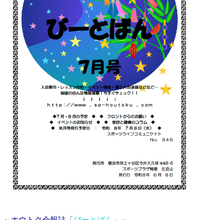
～
ホウトク会報誌
「
びーとばん
」～