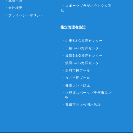
施設一覧
スポーツプラザホウトク左近
会社概要
山
プライバシーポリシー
指定管理者施設
山東B＆G海洋センター
千種B＆G海洋センター
波賀B＆G海洋センター
波田B＆G海洋センター
沢村市民プール
今井市民プール
健康ランド須玉
上野原スポーツプラザ市民プ
ール
豊田市井上公園水泳場