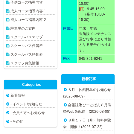
子供コース指導内容
18:00)
[
日
] 9:45-16:00
成人コース指導内容-1
(受付:10:00-
成人コース指導内容-2
15:30)
駐車場のご案内
休館日
年末・年始
※施設メンテナンス
スクールバスマップ
及び行事により休館
となる場合がありま
スクールバス停留所
す。
スクールバス時刻表
FAX
045-351-6241
スタッフ募集情報
新着記事
Categories
８月 休館日🙇のお知らせ
新着情報
(2026-08-09)
- イベント/お知らせ
会報誌📚びーとばん８月号
📚Web版配信！(2026-08-08)
- 会員の方へお知らせ
８月１７日（月）無料体験
- その他
会 開催！(2026-07-22)