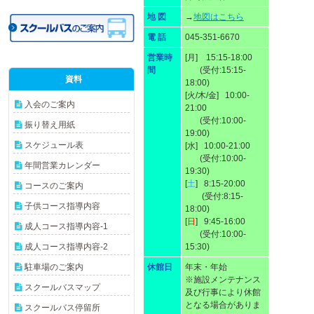
地 図
→
地図はこちら
電 話
045-351-6670
営業時
[月] 15:15-18:00
間
(受付:15:15-
資料
18:00)
[火/木/金] 10:00-
入会のご案内
21:00
(受付:10:00-
振り替え用紙
19:00)
スケジュール表
[水] 10:00-21:00
(受付:10:00-
年間営業カレンダー
19:30)
[
土
] 8:15-20:00
コースのご案内
(受付:8:15-
子供コース指導内容
18:00)
[
日
] 9:45-16:00
成人コース指導内容-1
(受付:10:00-
成人コース指導内容-2
15:30)
駐車場のご案内
休館日
年末・年始
※施設メンテナンス
スクールバスマップ
及び行事により休館
となる場合がありま
スクールバス停留所