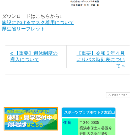
施設におけるマスク着用について
厚生省リーフレット
« 【重要】週休制度の
【重要】令和５年４月
導入について
よりバス時刻表につい
て »
PAGE TOP
スポーツプラザホウトク左近山
住 所
〒240-0035
横浜市保土ヶ谷区今
井町大久保448-6