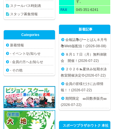
す。
スクールバス時刻表
FAX
045-351-6241
スタッフ募集情報
新着記事
Categories
会報誌📚びーとばん８月号
新着情報
📚Web版配信！(2026-08-08)
- イベント/お知らせ
８月１７日（月）無料体験
会 開催！(2026-07-22)
- 会員の方へお知らせ
２０２６🏊夏休み短期水泳
- その他
教室開催決定🌻(2026-07-22)
会員の皆様だけにお得情
報！！(2026-07-22)
期間限定 🎫回数券販売🎫
(2026-07-22)
スポーツプラザホウトク 本社