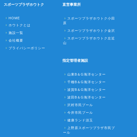
スポーツプラザホウトク
直営事業所
HOME
スポーツプラザホウトク小田
原
ホウトクとは
スポーツプラザホウトク金沢
施設一覧
スポーツプラザホウトク左近
会社概要
山
プライバシーポリシー
指定管理者施設
山東B＆G海洋センター
千種B＆G海洋センター
波賀B＆G海洋センター
波田B＆G海洋センター
沢村市民プール
今井市民プール
健康ランド須玉
上野原スポーツプラザ市民プ
ール