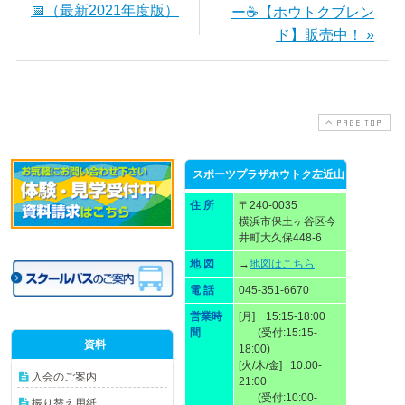
📅（最新2021年度版）
ー☕【ホウトクブレン
ド】販売中！ »
PAGE TOP
スポーツプラザホウトク左近山
住 所
〒240-0035
横浜市保土ヶ谷区今
井町大久保448-6
地 図
→
地図はこちら
電 話
045-351-6670
営業時
[月] 15:15-18:00
間
(受付:15:15-
資料
18:00)
[火/木/金] 10:00-
入会のご案内
21:00
(受付:10:00-
振り替え用紙