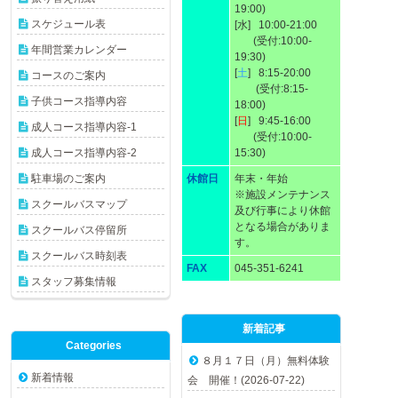
19:00)
スケジュール表
[水] 10:00-21:00
(受付:10:00-
年間営業カレンダー
19:30)
[
土
] 8:15-20:00
コースのご案内
(受付:8:15-
子供コース指導内容
18:00)
[
日
] 9:45-16:00
成人コース指導内容-1
(受付:10:00-
成人コース指導内容-2
15:30)
駐車場のご案内
休館日
年末・年始
※施設メンテナンス
スクールバスマップ
及び行事により休館
となる場合がありま
スクールバス停留所
す。
スクールバス時刻表
FAX
045-351-6241
スタッフ募集情報
新着記事
Categories
８月１７日（月）無料体験
新着情報
会 開催！(2026-07-22)