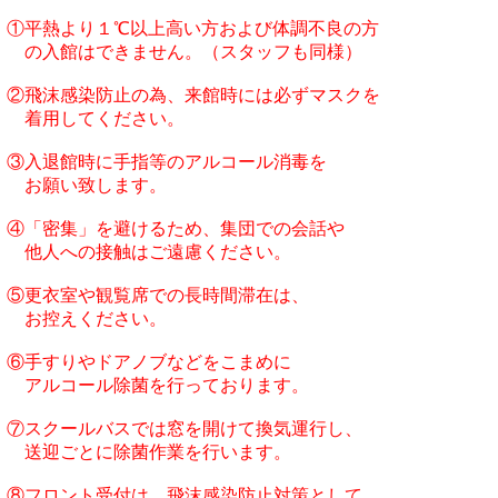
①平熱より１℃以上高い方および体調不良の方

　の入館はできません。（スタッフも同様）

②飛沫感染防止の為、来館時には必ずマスクを

　着用してください。

③入退館時に手指等のアルコール消毒を

　お願い致します。

④「密集」を避けるため、集団での会話や

　他人への接触はご遠慮ください。

⑤更衣室や観覧席での長時間滞在は、

　お控えください。

⑥手すりやドアノブなどをこまめに

　アルコール除菌を行っております。

⑦スクールバスでは窓を開けて換気運行し、

　送迎ごとに除菌作業を行います。

⑧フロント受付は、飛沫感染防止対策として
