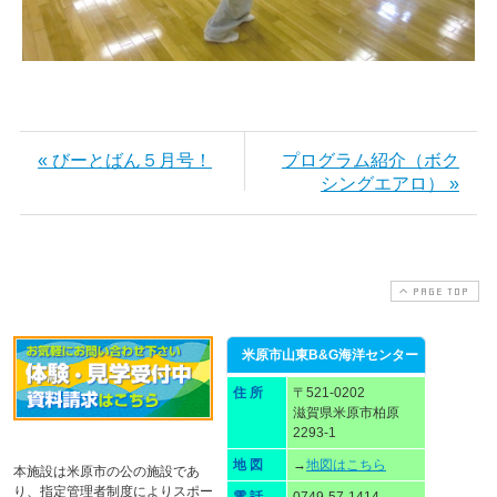
« びーとばん５月号！
プログラム紹介（ボク
シングエアロ） »
PAGE TOP
米原市山東B&G海洋センター
住 所
〒521-0202
滋賀県米原市柏原
2293-1
地 図
→
地図はこちら
本施設は米原市の公の施設であ
り、指定管理者制度によりスポー
電 話
0749-57-1414