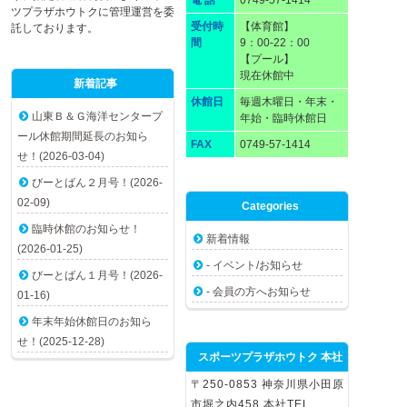
ツプラザホウトクに管理運営を委
受付時
【体育館】
託しております。
間
9：00-22：00
【プール】
現在休館中
新着記事
休館日
毎週木曜日・年末・
山東Ｂ＆Ｇ海洋センタープ
年始・臨時休館日
ール休館期間延長のお知ら
FAX
0749-57-1414
せ！(2026-03-04)
びーとばん２月号！(2026-
02-09)
Categories
臨時休館のお知らせ！
新着情報
(2026-01-25)
- イベント/お知らせ
びーとばん１月号！(2026-
- 会員の方へお知らせ
01-16)
年末年始休館日のお知ら
せ！(2025-12-28)
スポーツプラザホウトク 本社
〒250-0853 神奈川県小田原
市堀之内458 本社TEL.