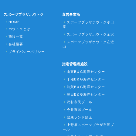
スポーツプラザホウトク
直営事業所
HOME
スポーツプラザホウトク小田
原
ホウトクとは
スポーツプラザホウトク金沢
施設一覧
スポーツプラザホウトク左近
会社概要
山
プライバシーポリシー
指定管理者施設
山東B＆G海洋センター
千種B＆G海洋センター
波賀B＆G海洋センター
波田B＆G海洋センター
沢村市民プール
今井市民プール
健康ランド須玉
上野原スポーツプラザ市民プ
ール