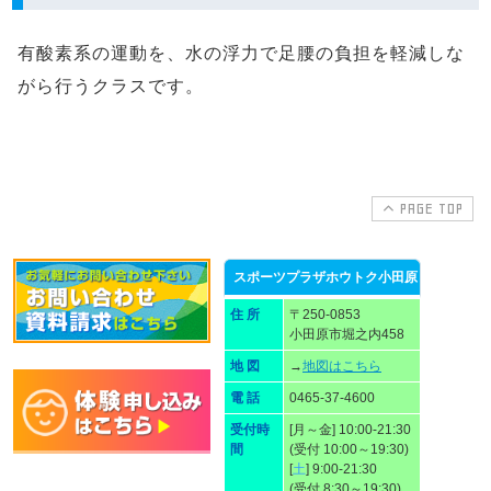
有酸素系の運動を、水の浮力で足腰の負担を軽減しな
がら行うクラスです。
PAGE TOP
スポーツプラザホウトク小田原
住 所
〒250-0853
小田原市堀之内458
地 図
→
地図はこちら
電 話
0465-37-4600
受付時
[月～金] 10:00-21:30
間
(受付 10:00～19:30)
[
土
] 9:00-21:30
(受付 8:30～19:30)