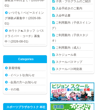
操教室🌞8/31まで！(2026-08-
子供・プログラムのご紹介
01)
入会手続きのご案内
いつでも！ベビースイミン
入会申込書
グ体験👶募集中！(2026-08-
ご利用案内（子供スイミン
01)
グ）
ホウトク🏊スタッフ（バス
ご利用案内（子供スタジ
ドライバー・コーチ）募集
オ）
中！(2026-08-01)
ご利用案内（成人）
スケジュール表
Categories
スクールバスマップ
新着情報
スクールバス時刻表
- イベント/お知らせ
- 会員の方へお知らせ
- その他
スポーツプラザホウトク 本社