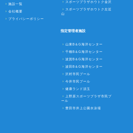
スポーツプラザホウトク金沢
施設一覧
スポーツプラザホウトク左近
会社概要
山
プライバシーポリシー
指定管理者施設
山東B＆G海洋センター
千種B＆G海洋センター
波賀B＆G海洋センター
波田B＆G海洋センター
沢村市民プール
今井市民プール
健康ランド須玉
上野原スポーツプラザ市民プ
ール
豊田市井上公園水泳場