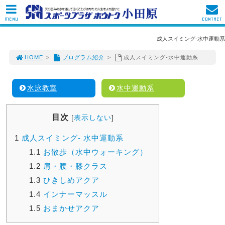
MENU
CONTACT
成人スイミング-水中運動系
HOME
>
プログラム紹介
>
成人スイミング-水中運動系
水泳教室
水中運動系
目次
[
表示しない
]
1
成人スイミング- 水中運動系
1.1
お散歩（水中ウォーキング）
1.2
肩・腰・膝クラス
1.3
ひきしめアクア
1.4
インナーマッスル
1.5
おまかせアクア