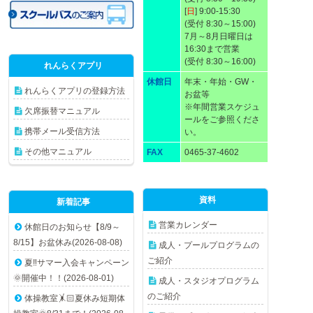
[
日
] 9:00-15:30
(受付 8:30～15:00)
7月～8月日曜日は
16:30まで営業
(受付 8:30～16:00)
れんらくアプリ
休館日
年末・年始・GW・
れんらくアプリの登録方法
お盆等
※年間営業スケジュ
欠席振替マニュアル
ールをご参照くださ
携帯メール受信方法
い。
その他マニュアル
FAX
0465-37-4602
資料
新着記事
営業カレンダー
休館日のお知らせ【8/9～
8/15】お盆休み(2026-08-08)
成人・プールプログラムの
ご紹介
夏‼️サマー入会キャンペーン
🌞開催中！！(2026-08-01)
成人・スタジオプログラム
のご紹介
体操教室🤸🏻夏休み短期体