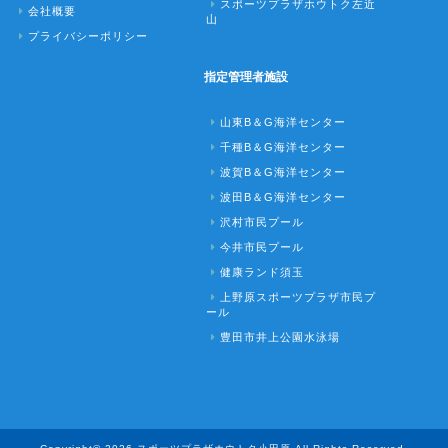
スポーツプラザホウトク左近
会社概要
山
プライバシーポリシー
指定管理者施設
山東B＆G海洋センター
千種B＆G海洋センター
波賀B＆G海洋センター
波田B＆G海洋センター
沢村市民プール
今井市民プール
健康ランド須玉
上野原スポーツプラザ市民プ
ール
豊田市井上公園水泳場