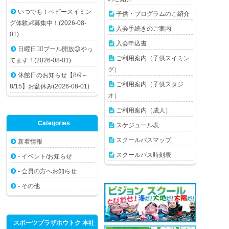
いつでも！ベビースイミン
子供・プログラムのご紹介
グ体験👶募集中！(2026-08-
入会手続きのご案内
01)
入会申込書
日曜日🏊🏻プール開放😊やっ
ご利用案内（子供スイミン
てます！(2026-08-01)
グ）
休館日のお知らせ【8/9～
ご利用案内（子供スタジ
8/15】お盆休み(2026-08-01)
オ）
ご利用案内（成人）
Categories
スケジュール表
スクールバスマップ
新着情報
スクールバス時刻表
- イベント/お知らせ
- 会員の方へお知らせ
- その他
スポーツプラザホウトク 本社