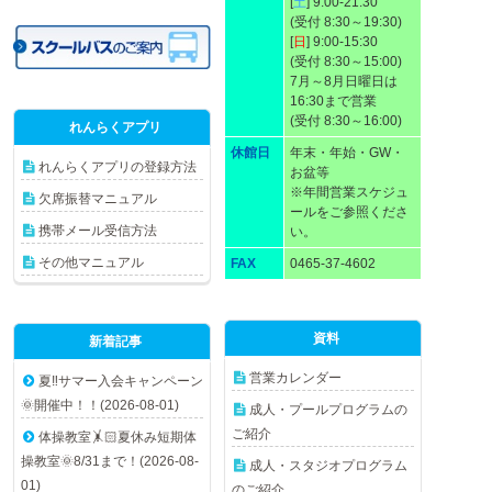
[
土
] 9:00-21:30
(受付 8:30～19:30)
[
日
] 9:00-15:30
(受付 8:30～15:00)
7月～8月日曜日は
16:30まで営業
(受付 8:30～16:00)
れんらくアプリ
休館日
年末・年始・GW・
れんらくアプリの登録方法
お盆等
※年間営業スケジュ
欠席振替マニュアル
ールをご参照くださ
携帯メール受信方法
い。
その他マニュアル
FAX
0465-37-4602
資料
新着記事
営業カレンダー
夏‼️サマー入会キャンペーン
🌞開催中！！(2026-08-01)
成人・プールプログラムの
ご紹介
体操教室🤸🏻夏休み短期体
操教室🌞8/31まで！(2026-08-
成人・スタジオプログラム
01)
のご紹介