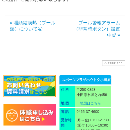
« 咽頭結膜熱（プール
プール警報アラーム
熱）について🥵
（非常時ボタン）設置
中🚨 »
PAGE TOP
スポーツプラザホウトク小田原
住 所
〒250-0853
小田原市堀之内458
地 図
→
地図はこちら
電 話
0465-37-4600
受付時
[月～金] 10:00-21:30
間
(受付 10:00～19:30)