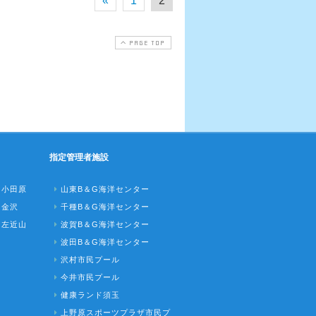
«
1
2
PAGE TOP
指定管理者施設
ク小田原
山東B＆G海洋センター
ク金沢
千種B＆G海洋センター
ク左近山
波賀B＆G海洋センター
波田B＆G海洋センター
沢村市民プール
今井市民プール
健康ランド須玉
上野原スポーツプラザ市民プ