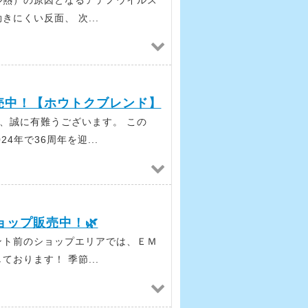
にくい反面、 次...
売中！【ホウトクブレンド】
、誠に有難うございます。 この
4年で36周年を迎...
ョップ販売中！🌿
ント前のショップエリアでは、ＥＭ
おります！ 季節...