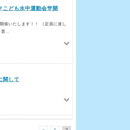
こども水中運動会🎊開
を開催いたします！！ （定員に達し
...
に関して