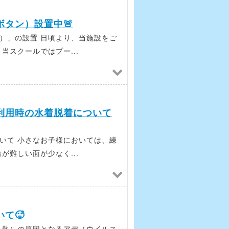
タン）設置中🚨
）」の設置 日頃より、当施設をご
当スクールではプー...
利用時の水着脱着について
いて 小さなお子様においては、練
が難しい面が少なく...
て🥵
ル熱）の原因となるアデノウイルス