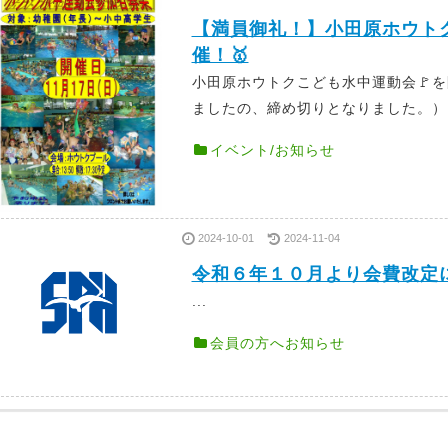
【満員御礼！】小田原ホウトク
催！🥇
小田原ホウトクこども水中運動会🚩
ましたの、締め切りとなりました。） 普
イベント/お知らせ
2024-10-01
2024-11-04
令和６年１０月より会費改定
...
会員の方へお知らせ