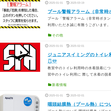
2025-01-01
2025-03-19
プール警報アラーム（非常時ボ
プール「警報アラーム（非常時ボタン
利用いただき誠に有難うございます。 
その他
2025-01-01
2025-02-01
ジュニアスイミングのトイレ
🩱🩲
教室中のトイレ利用時の水着脱着につ
習中のトイレ利用に 際して水着の脱着
新着情報
2025-01-01
2025-02-01
咽頭結膜熱（プール熱）につい
プール熱について 咽頭結膜炎（プー