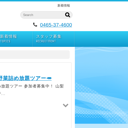
新着情報
0465-37-4600
新着情報
スタッフ募集
TOPICS
RECRUITMENT
野菜詰め放題ツアー🥕
め放題ツアー 参加者募集中！ 山梨
..