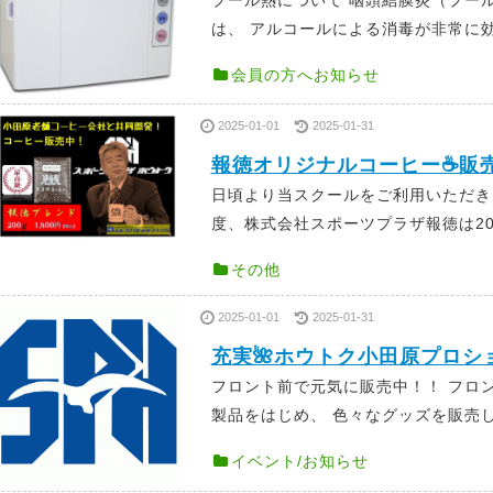
は、 アルコールによる消毒が非常に効き
会員の方へお知らせ
2025-01-01
2025-01-31
報徳オリジナルコーヒー☕販
日頃より当スクールをご利用いただき
度、株式会社スポーツプラザ報徳は202
その他
2025-01-01
2025-01-31
充実🌺ホウトク小田原プロシ
フロント前で元気に販売中！！ フロ
製品をはじめ、 色々なグッズを販売して
イベント/お知らせ