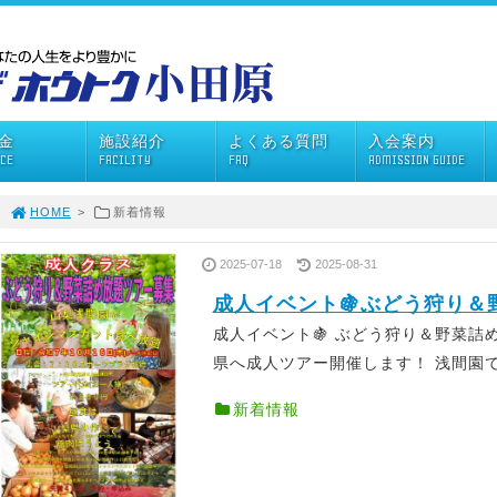
金
施設紹介
よくある質問
入会案内
ICE
FACILITY
FAQ
ADMISSION GUIDE
HOME
>
新着情報
2025-07-18
2025-08-31
成人イベント🍇ぶどう狩り＆
成人イベント🍇 ぶどう狩り＆野菜詰
県へ成人ツアー開催します！ 浅間園で.
新着情報