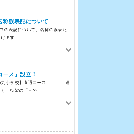
名称誤表記について
プの表記について、名称の誤表記
ます...
コース」設立！
三の丸小学校】直通コース！ 運
、待望の「三の...