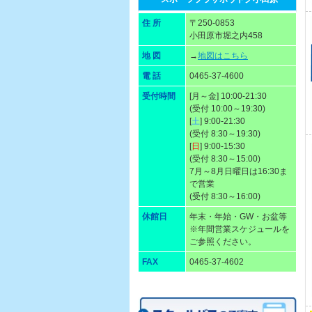
住 所
〒250-0853
小田原市堀之内458
地 図
→
地図はこちら
電 話
0465-37-4600
受付時間
[月～金] 10:00-21:30
(受付 10:00～19:30)
[
土
] 9:00-21:30
(受付 8:30～19:30)
[
日
] 9:00-15:30
(受付 8:30～15:00)
7月～8月日曜日は16:30ま
で営業
(受付 8:30～16:00)
休館日
年末・年始・GW・お盆等
※年間営業スケジュールを
ご参照ください。
FAX
0465-37-4602