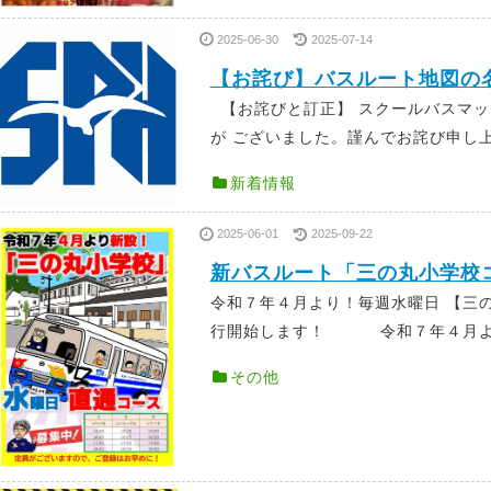
2025-06-30
2025-07-14
【お詫び】バスルート地図の
【お詫びと訂正】 スクールバスマッ
が ございました。謹んでお詫び申し上げ
新着情報
2025-06-01
2025-09-22
新バスルート「三の丸小学校
令和７年４月より！毎週水曜日 【
行開始します！ 令和７年４月より
その他